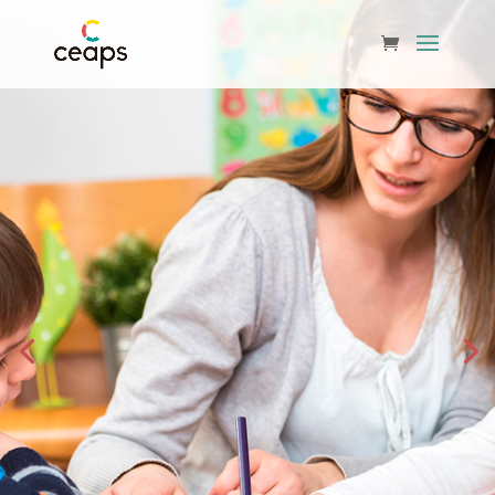
PSICOLOGÍA Y LOGOPEDIA
Desarrolla las inteligencias
múltiples.
Buscamos soluciones a diversos problemas
relacionados con el comportamiento,
emociones, lenguaje,
adicciones, celos, trastornos del aprendizaje,
pareja, etc.