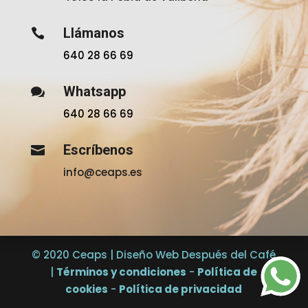
Llámanos

640 28 66 69
Whatsapp

640 28 66 69
Escríbenos

info@ceaps.es
© 2020 Ceaps | Diseño Web Después del Café
|
Términos y condiciones
-
Política de
cookies
-
Política de privacidad