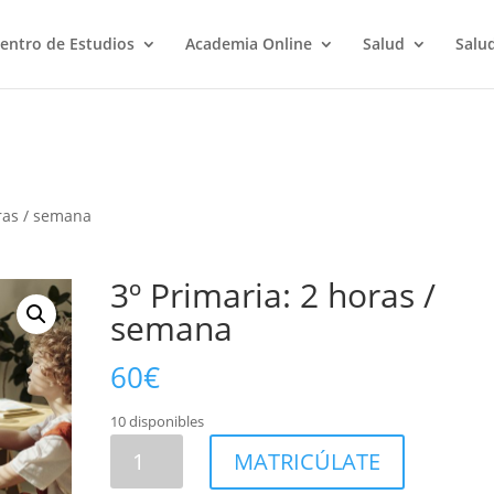
entro de Estudios
Academia Online
Salud
Salu
oras / semana
3º Primaria: 2 horas /
semana
60
€
10 disponibles
3º
MATRICÚLATE
Primaria: