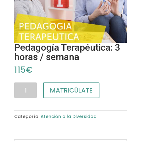
Pedagogía Terapéutica: 3
horas / semana
115
€
Pedagogía
MATRICÚLATE
Terapéutica:
3
horas
Categoría:
Atención a la Diversidad
/
semana
cantidad