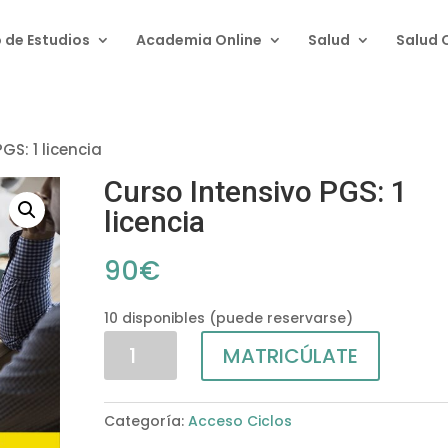
 de Estudios
Academia Online
Salud
Salud 
GS: 1 licencia
Curso Intensivo PGS: 1
licencia
90
€
10 disponibles (puede reservarse)
Curso
MATRICÚLATE
Intensivo
PGS:
1
Categoría:
Acceso Ciclos
licencia