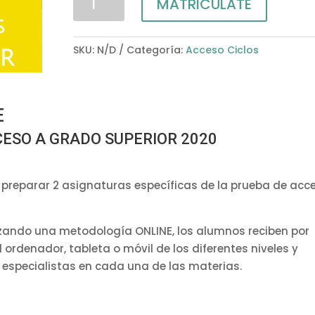
MATRICÚLATE
Intensivo
PGS:
2
SKU:
N/D
Categoría:
Acceso Ciclos
Específicas
cantidad
E
ESO A GRADO SUPERIOR 2020
 preparar 2 asignaturas específicas de la prueba de acc
izando una metodología ONLINE, los alumnos reciben por
 ordenador, tableta o móvil de los diferentes niveles y
 especialistas en cada una de las materias.