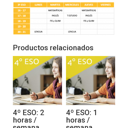
Productos relacionados
4º ESO: 2
4º ESO: 1
horas /
horas /
semana
semana