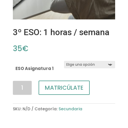
3º ESO: 1 horas / semana
35
€
ESO Asignatura 1
3º
MATRICÚLATE
ESO:
1
horas
SKU:
N/D
Categoría:
Secundaria
/
semana
cantidad