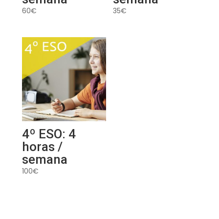
60
€
35
€
4º ESO: 4
horas /
semana
100
€