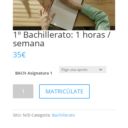
1º Bachillerato: 1 horas /
semana
35
€
BACH Asignatura 1
1º
MATRICÚLATE
Bachillerato:
1
horas
/
SKU:
N/D
Categoría:
Bachillerato
semana
cantidad