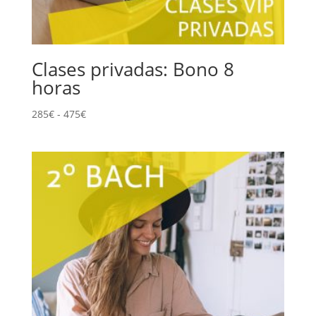
Clases privadas: Bono 8
horas
Rango
285
€
-
475
€
de
precios:
desde
285€
hasta
475€