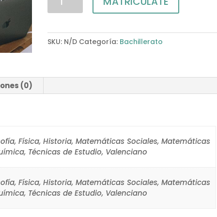
MATRICÚLATE
Bachillerato:
2
horas
SKU:
N/D
Categoría:
Bachillerato
/
semana
cantidad
ones (0)
sofía, Física, Historia, Matemáticas Sociales, Matemáticas
uímica, Técnicas de Estudio, Valenciano
sofía, Física, Historia, Matemáticas Sociales, Matemáticas
uímica, Técnicas de Estudio, Valenciano