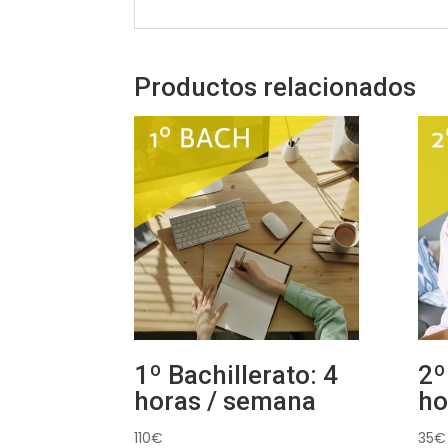
Productos relacionados
1º Bachillerato: 4
2º
horas / semana
ho
110
€
35
€