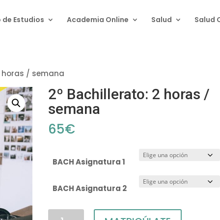
 de Estudios
Academia Online
Salud
Salud 
 2 horas / semana
2º Bachillerato: 2 horas /
semana
65
€
BACH Asignatura 1
BACH Asignatura 2
2º