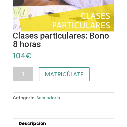
Clases particulares: Bono
8 horas
104
€
Clases
MATRICÚLATE
particulares:
Bono
8
Categoría:
Secundaria
horas
cantidad
Descripción